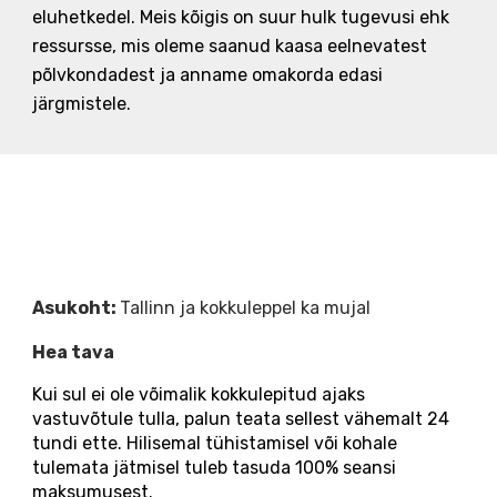
eluhetkedel. Meis kõigis on suur hulk tugevusi ehk
ressursse, mis oleme saanud kaasa eelnevatest
põlvkondadest ja anname omakorda edasi
järgmistele.
Asukoht:
Tallinn ja kokkuleppel ka mujal
Hea tava
Kui sul ei ole võimalik kokkulepitud ajaks
vastuvõtule tulla, palun teata sellest vähemalt 24
tundi ette. Hilisemal tühistamisel või kohale
tulemata jätmisel tuleb tasuda 100% seansi
maksumusest.