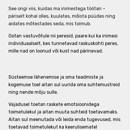
See ongi viis, kuidas ma inimestega töötan –
päriselt kohal olles, kuulates, mõista püüdes ning
aidates mõtestades seda, mis toimub.
Ootan vastuvõtule nii peresid, paare kui ka inimesi
individuaalselt, kes tunnetavad raskuskohti peres,
mille nad on loonud või kust nad pärinevad.
Süsteemse lähenemise ja oma teadmiste ja
kogemuse toel aitan sul uurida oma suhtemustreid
ning nende mõju sulle.
Vajadusel toetan raskete emotsioonidega
toimetulekul ja aitan muuta suhteid toetavamaks.
Aitan sul meenutada või leida enda tugevused, mis
toetavad toimetulekut ka keerulisematel