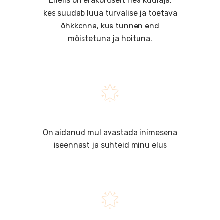
Enelis on erakordselt hea kuulaja,
kes suudab luua turvalise ja toetava
õhkkonna, kus tunnen end
mõistetuna ja hoituna
.
🌟
On aidanud mul avastada inimesena
iseennast ja suhteid minu elus
🌟