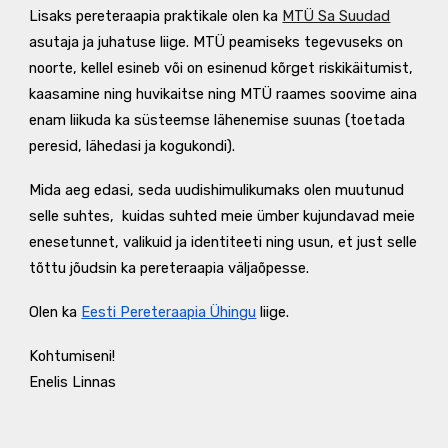
Lisaks pereteraapia praktikale olen ka
MTÜ Sa Suudad
asutaja ja juhatuse liige. MTÜ peamiseks tegevuseks on
noorte, kellel esineb või on esinenud kõrget riskikäitumist,
kaasamine ning huvikaitse ning MTÜ raames soovime aina
enam liikuda ka süsteemse lähenemise suunas (toetada
peresid, lähedasi ja kogukondi).
Mida aeg edasi, seda uudishimulikumaks olen muutunud
selle suhtes, kuidas suhted meie ümber kujundavad meie
enesetunnet, valikuid ja identiteeti ning usun, et just selle
tõttu jõudsin ka pereteraapia väljaõpesse.
Olen ka
Eesti Pereteraapia Ühingu
liige.
Kohtumiseni!
Enelis Linnas