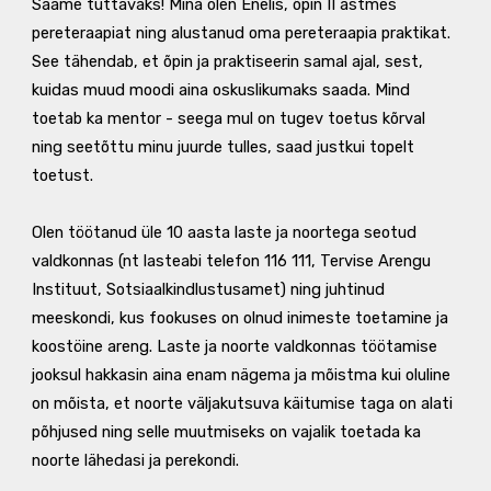
Saame tuttavaks! Mina olen Enelis, õpin II astmes
pereteraapiat ning alustanud oma pereteraapia praktikat.
See tähendab, et õpin ja praktiseerin samal ajal, sest,
kuidas muud moodi aina oskuslikumaks saada. Mind
toetab ka mentor - seega mul on tugev toetus kõrval
ning seetõttu minu juurde tulles, saad justkui topelt
toetust.
Olen töötanud üle 10 aasta laste ja noortega seotud
valdkonnas (nt lasteabi telefon 116 111, Tervise Arengu
Instituut, Sotsiaalkindlustusamet) ning juhtinud
meeskondi, kus fookuses on olnud inimeste toetamine ja
koostöine areng. Laste ja noorte valdkonnas töötamise
jooksul hakkasin aina enam nägema ja mõistma kui oluline
on mõista, et noorte väljakutsuva käitumise taga on alati
põhjused ning selle muutmiseks on vajalik toetada ka
noorte lähedasi ja perekondi.