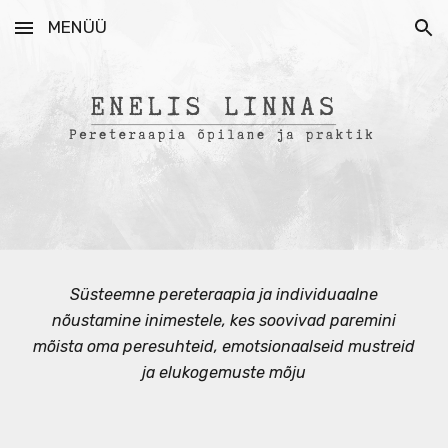
MENÜÜ
Skip to main content
Skip to navigation
Süsteemne pereteraapia ja individuaalne
nõustamine inimestele, kes soovivad paremini
mõista oma peresuhteid, emotsionaalseid mustreid
ja elukogemuste mõju