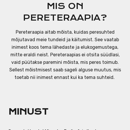
MI
S ON
PERETERAAPIA
?
Pereteraapia aitab mõista, kuidas peresuhted
mõjutavad meie tundeid ja käitumist. See vaatab
inimest koos tema lähedaste ja elukogemustega,
mitte eraldi neist. Pereteraapias ei otsita süüdlasi,
vaid püütakse paremini mõista, mis peres toimub.
Sellest mõistmisest saab sageli alguse muutus, mis
toetab nii inimest ennast kui ka tema suhteid.
MINUST